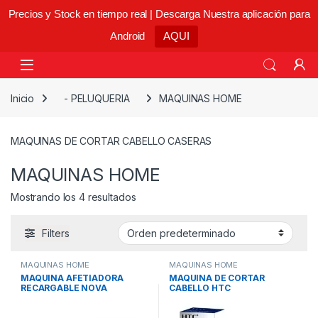
Precios y Stock en tiempo real | Descarga Nuestra aplicación para
Android
AQUI
Skip to navigation
Skip to content
Open
Inicio
- PELUQUERIA
MAQUINAS HOME
MAQUINAS DE CORTAR CABELLO CASERAS
MAQUINAS HOME
Mostrando los 4 resultados
Filters
MAQUINAS HOME
MAQUINAS HOME
MAQUINA AFETIADORA
MAQUINA DE CORTAR
RECARGABLE NOVA
CABELLO HTC