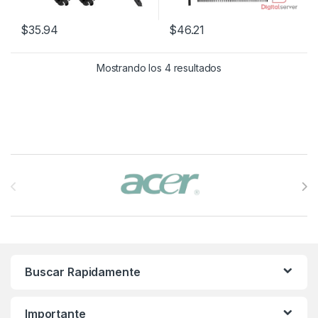
$
35.94
$
46.21
Mostrando los 4 resultados
Brands Carousel
Buscar Rapidamente
Importante