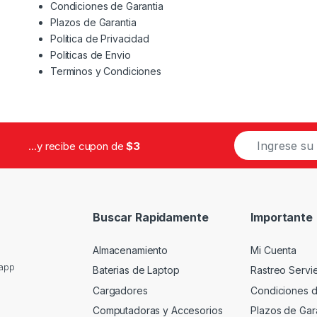
Condiciones de Garantia
Plazos de Garantia
Politica de Privacidad
Politicas de Envio
Terminos y Condiciones
E
...y recibe cupon de
$3
m
a
i
l
*
Buscar Rapidamente
Importante
Almacenamiento
Mi Cuenta
sapp
Baterias de Laptop
Rastreo Servi
Cargadores
Condiciones d
Computadoras y Accesorios
Plazos de Gar