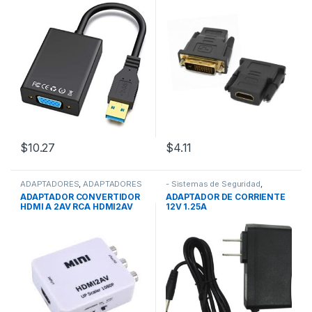
$
10.27
$
4.11
ADAPTADORES
,
ADAPTADORES
- Sistemas de Seguridad
,
Y CONECTORES
ADAPTADORES
ADAPTADOR CONVERTIDOR
ADAPTADOR DE CORRIENTE
HDMI A 2AV RCA HDMI2AV
12V 1.25A