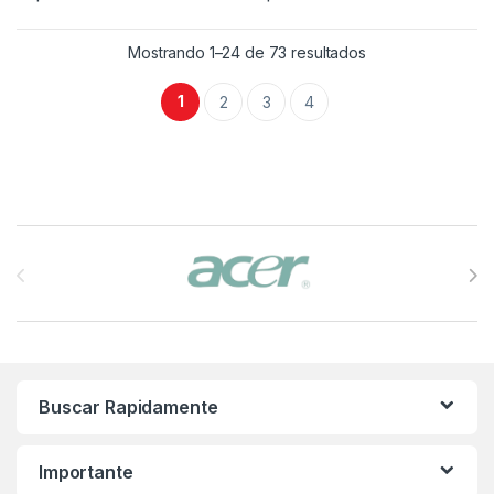
Mostrando 1–24 de 73 resultados
1
2
3
4
Brands Carousel
Buscar Rapidamente
Importante