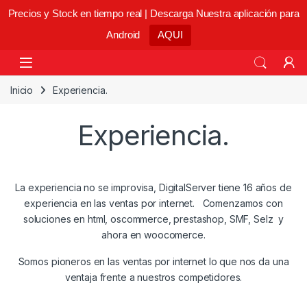
Precios y Stock en tiempo real | Descarga Nuestra aplicación para
Android
AQUI
Skip to navigation
Skip to content
Open
Inicio
Experiencia.
Experiencia.
La experiencia no se improvisa, DigitalServer tiene 16 años de
experiencia en las ventas por internet. Comenzamos con
soluciones en html, oscommerce, prestashop, SMF, Selz y
ahora en woocomerce.
Somos pioneros en las ventas por internet lo que nos da una
ventaja frente a nuestros competidores.