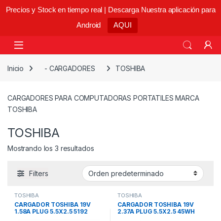
Precios y Stock en tiempo real | Descarga Nuestra aplicación para
Android
AQUI
Skip to navigation
Skip to content
Open
Inicio
- CARGADORES
TOSHIBA
CARGADORES PARA COMPUTADORAS PORTATILES MARCA
TOSHIBA
TOSHIBA
Mostrando los 3 resultados
Filters
TOSHIBA
TOSHIBA
CARGADOR TOSHIBA 19V
CARGADOR TOSHIBA 19V
1.58A PLUG 5.5X2.5 5192
2.37A PLUG 5.5X2.5 45WH