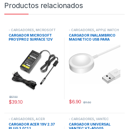
Productos relacionados
- CARGADORES
,
MICROSOFT
- CARGADORES
,
APPLE WATCH
CARGADOR MICROSOFT
CARGADOR INALAMBRICO
PRO1/PRO2 SURFACE 12V
MAGNETICO USB PARA
3.6A 5 PINES
APPLE WATCH / 1 METRO /
BLANCO
$
57.50
$
6.90
$
39.10
$
11.50
- CARGADORES
,
ACER
- CARGADORES
,
VANTEC
CARGADOR ACER 19V 2.37
CARGADOR UNIVERSAL
PLUG 3.0*1.1
VANTEC VT-AD005