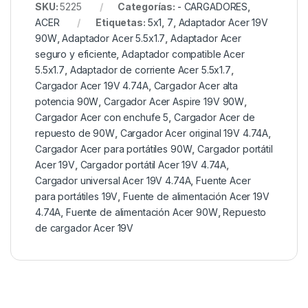
SKU:
5225
Categorías:
- CARGADORES
,
ACER
Etiquetas:
5x1
,
7
,
Adaptador Acer 19V
90W
,
Adaptador Acer 5.5x1.7
,
Adaptador Acer
seguro y eficiente
,
Adaptador compatible Acer
5.5x1.7
,
Adaptador de corriente Acer 5.5x1.7
,
Cargador Acer 19V 4.74A
,
Cargador Acer alta
potencia 90W
,
Cargador Acer Aspire 19V 90W
,
Cargador Acer con enchufe 5
,
Cargador Acer de
repuesto de 90W
,
Cargador Acer original 19V 4.74A
,
Cargador Acer para portátiles 90W
,
Cargador portátil
Acer 19V
,
Cargador portátil Acer 19V 4.74A
,
Cargador universal Acer 19V 4.74A
,
Fuente Acer
para portátiles 19V
,
Fuente de alimentación Acer 19V
4.74A
,
Fuente de alimentación Acer 90W
,
Repuesto
de cargador Acer 19V