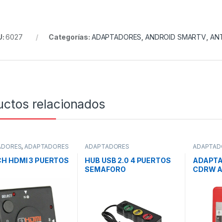
U:
6027
Categorías:
ADAPTADORES
,
ANDROID SMARTV
,
AN
uctos relacionados
ADORES
,
ADAPTADORES
ADAPTADORES
ADAPTAD
ECTORES
,
RADORAS
H HDMI 3 PUERTOS
HUB USB 2.0 4 PUERTOS
ADAPT
SEMAFORO
CDRW A
SATA 1