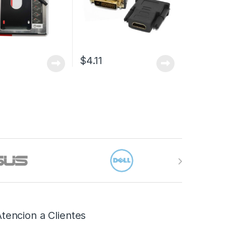
$
4.11
Atencion a Clientes