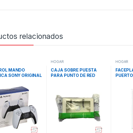
uctos relacionados
HOGAR
HOGAR
ROL MANDO
CAJA SOBRE PUESTA
FACEPLA
CA SONY ORIGINAL
PARA PUNTO DE RED
PUERTO 
ENSE PARA PLAY
DEXSON / DXN5011S /
COLOR 
N 5 / PS5 / COLOR
40MM / COLOR BLANCO
CO