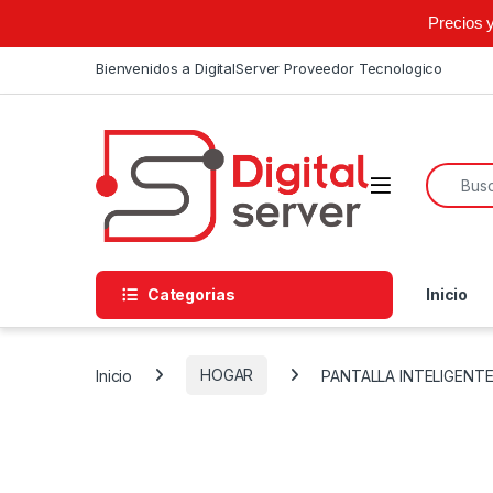
Precios 
Skip to navigation
Skip to content
Bienvenidos a DigitalServer Proveedor Tecnologico
Search f
Open
Categorias
Inicio
Inicio
HOGAR
PANTALLA INTELIGENT