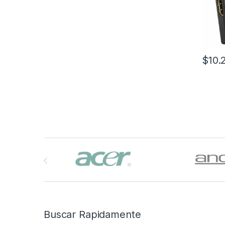
$
10.
Brands Carousel
Buscar Rapidamente