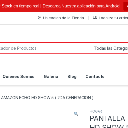
y Stock en tiempo real | Descarga Nuestra aplicación para Android
Ubicacion de la Tienda
Localiza tu orde
or:
Quienes Somos
Galeria
Blog
Contacto
E AMAZON ECHO HD SHOW 5 ( 2DA GENERACION )
HOGAR
PANTALLA
HD SHOW 5