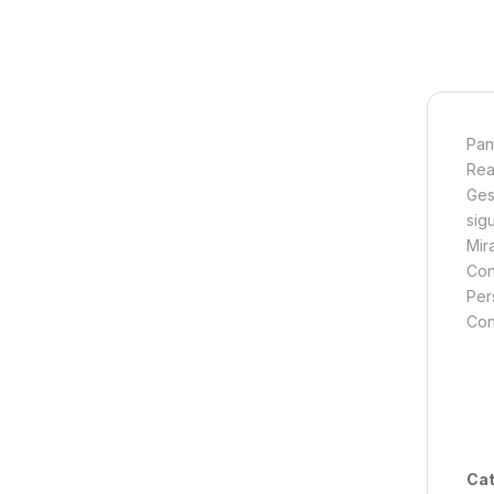
Pan
Rea
Ges
sig
Mir
Con
Per
Con
Cat