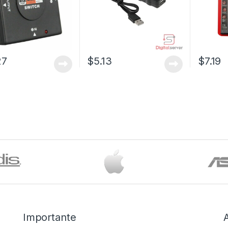
27
$
5.13
$
7.19
Importante