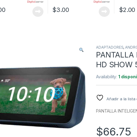
00
$
3.00
$
2.00
ADAPTADORES
,
ANDRO
PANTALLA
HD SHOW 5
Availability:
1 dispon
Añadir a la list
PANTALLA INTELIG
$
66.75