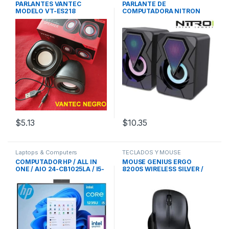
PARLANTES VANTEC
PARLANTE DE
MODELO VT-ES218
COMPUTADORA NITRON
YST-1046
$
5.13
$
10.35
Laptops & Computers
TECLADOS Y MOUSE
COMPUTADOR HP / ALL IN
MOUSE GENIUS ERGO
ONE / AIO 24-CB1025LA / I5-
8200S WIRELESS SILVER /
1235U / 8GB RAM / 512GB
USB TIPO-C / SILENCIO /5
SSD M.2 / 23.8″ PULGADAS /
BOTONES /
HDMI / BLUETOOTH / 2X USB
/ WINDOWS11H SILVER