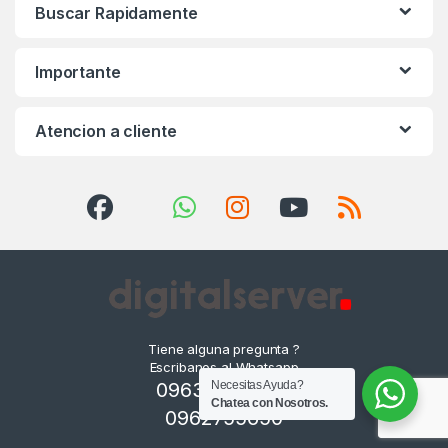
Buscar Rapidamente
Importante
Atencion a cliente
Tiene alguna pregunta ?
Escribanos al Whatsapp
0963632485 -
Necesitas Ayuda?
Chatea con Nosotros.
0962755650