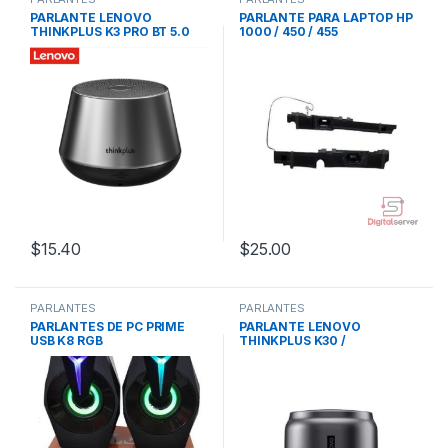
PARLANTE LENOVO
PARLANTE PARA LAPTOP HP
THINKPLUS K3 PRO BT 5.0
1000 / 450 / 455
TRUE WIRELESS SPEAKER
MÚSICA ESTÉREO CON
MICRÓFONO – NEGRO
$
15.40
$
25.00
PARLANTES
PARLANTES
PARLANTES DE PC PRIME
PARLANTE LENOVO
USB K8 RGB
THINKPLUS K30 /
BLUETOOTH / GRIS /
1200MAH / 10M