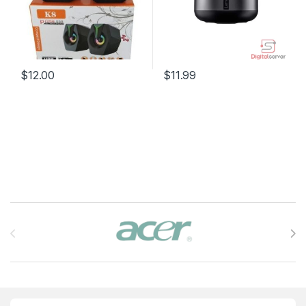
$
12.00
$
11.99
Brands Carousel