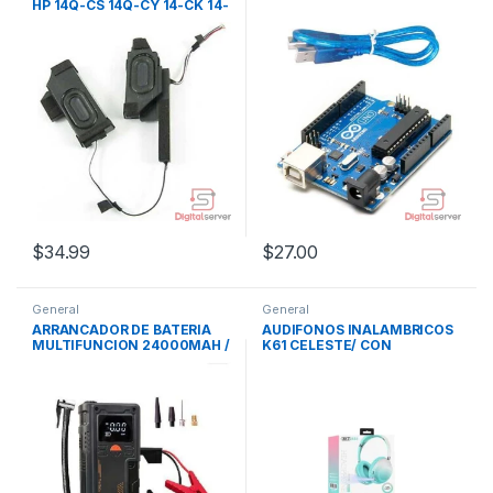
HP 14Q-CS 14Q-CY 14-CK 14-
CM 14-DG 14-CR 14-DH 15-
DW 15-DY 15-EF 240 G7
/SERIES
$
34.99
$
27.00
General
General
ARRANCADOR DE BATERIA
AUDIFONOS INALAMBRICOS
MULTIFUNCION 24000MAH /
K61 CELESTE/ CON
3000A / COMPRESOR DE
LINTERNO / BLUETOOTH /
AIRE / POWER BANK /
SOPORTA MICRO SD
PANTALLA LCD / LUZ LED