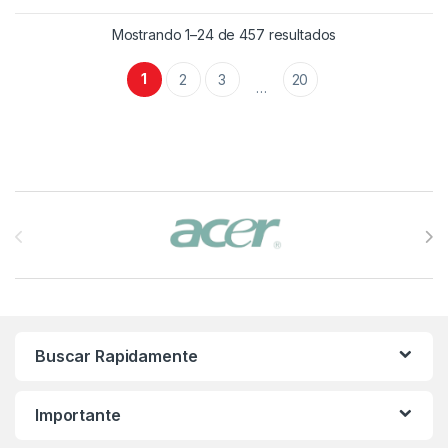
Mostrando 1–24 de 457 resultados
1
2
3
20
…
Brands Carousel
Buscar Rapidamente
Importante