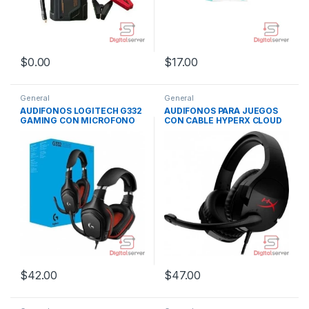
$
0.00
$
17.00
General
General
AUDIFONOS LOGITECH G332
AUDIFONOS PARA JUEGOS
GAMING CON MICROFONO
CON CABLE HYPERX CLOUD
EXTERNO ALAMBRICO /
STINGER NEGRO CON ROJO
DISEÑO GIRATORIO /
CONTROL DE VOLUMEN /
NEGRO
$
42.00
$
47.00