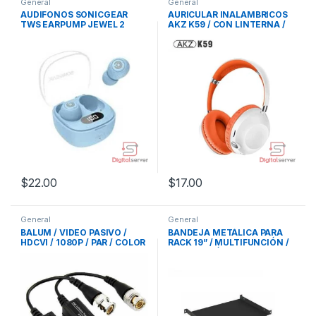
General
General
AUDIFONOS SONICGEAR
AURICULAR INALAMBRICOS
TWS EARPUMP JEWEL 2
AKZ K59 / CON LINTERNA /
(AZUL CLARO)
BLUETOOTH / SOPORTA
MICRO SD / BLANCO
$
22.00
$
17.00
General
General
BALUM / VIDEO PASIVO /
BANDEJA METÁLICA PARA
HDCVI / 1080P / PAR / COLOR
RACK 19” / MULTIFUNCIÓN /
NEGRO
INSTALACIÓN UNIVERSAL