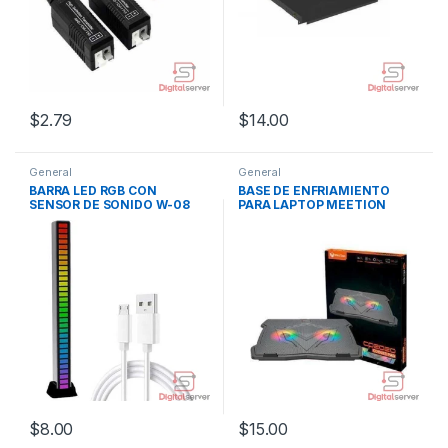
$
2.79
$
14.00
General
General
BARRA LED RGB CON
BASE DE ENFRIAMIENTO
SENSOR DE SONIDO W-08
PARA LAPTOP MEETION
CP2020 / 9″ A 14″ PULGADAS
/ 2 VENTILADORES RGB / 2
USB
$
8.00
$
15.00