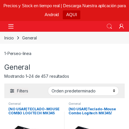
Precios y Stock en tiempo real | Descarga Nuestra aplicación para
Android
AQUI
Skip to navigation
Skip to content
Open
Inicio
General
1-Perseo-linea
General
Mostrando 1–24 de 457 resultados
Filters
General
General
(NO USAR)TECLADO-MOUSE
(NO USAR)Teclado-Mouse
COMBO LOGITECH MK345
Combo Logitech MK345/
NEGRO WIRELESS USB
Negro/ Wireless/ USB/
RESISTENTE A
Resistente a Salpicaduras
SALPICADURAS (NO USAR)
(NO USAR)